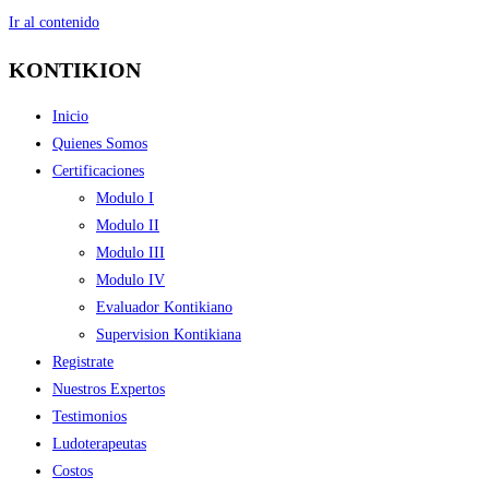
Ir al contenido
KONTIKION
Inicio
Quienes Somos
Certificaciones
Modulo I
Modulo II
Modulo III
Modulo IV
Evaluador Kontikiano
Supervision Kontikiana
Registrate
Nuestros Expertos
Testimonios
Ludoterapeutas
Costos