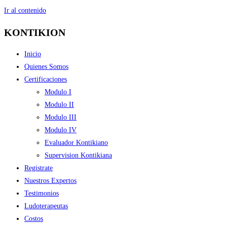
Ir al contenido
KONTIKION
Inicio
Quienes Somos
Certificaciones
Modulo I
Modulo II
Modulo III
Modulo IV
Evaluador Kontikiano
Supervision Kontikiana
Registrate
Nuestros Expertos
Testimonios
Ludoterapeutas
Costos